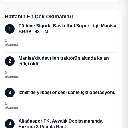
Haftanın En Çok Okunanları
Türkiye Sigorta Basketbol Süper Ligi: Manisa
1
BBSK: 93 – M...
1
okunma
Manisa’da devrilen traktörün altında kalan
2
çiftçi öldü
2
okunma
3
İzmir’de yılbaşı öncesi sahte içki operasyonu
1
okunma
Aliağaspor FK, Ayvalık Deplasmanında
4
Sezona 3 Puanla Başl...