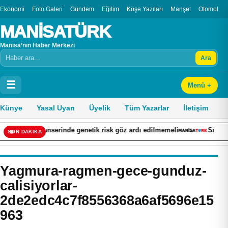
Ekonomi
Foto Galeri
Gündem
Eğitim
Köşe Yazıları
Manşet
Otomobil
MANİSATÜRK
Manisa’nın Haber Merkezi
Ara
Arama
☰
Menü +
Künye
Yasal Uyarı
Üyelik
Tüm Yazarlar
İletişim
 kanserinde genetik risk göz ardı edilmemeli
Sardes’te heyecan
SON DAKİKA
Yagmura-ragmen-gece-gunduz-
calisiyorlar-
2de2edc4c7f8556368a6af5696e15
963