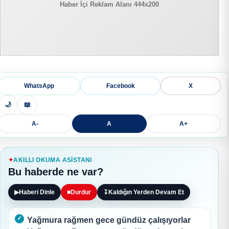
Haber İçi Reklam Alanı 444x200
WhatsApp
Facebook
X
🌙
📖
A-
A
A+
AKILLI OKUMA ASISTANI
Bu haberde ne var?
▶
Haberi Dinle
■
Durdur
↧
Kaldığın Yerden Devam Et
Yağmura rağmen gece gündüz çalışıyorlar