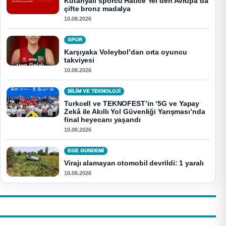
Kütahyalı sporcu Hatice Yel’den Avrupa’da
çifte bronz madalya
10.08.2026
SPOR
Karşıyaka Voleybol’dan orta oyuncu
takviyesi
10.08.2026
BİLİM VE TEKNOLOJİ
Turkcell ve TEKNOFEST’in ‘5G ve Yapay
Zekâ ile Akıllı Yol Güvenliği Yarışması’nda
final heyecanı yaşandı
10.08.2026
EGE GUNDEMİ
Virajı alamayan otomobil devrildi: 1 yaralı
10.08.2026