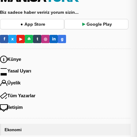
Biz sadece haber veririz yorum sizin...
App Store
Google Play
●
▶
f
x
▶
☘
t
◎
in
g
Künye
Yasal Uyarı
Üyelik
Tüm Yazarlar
İletişim
Ekonomi