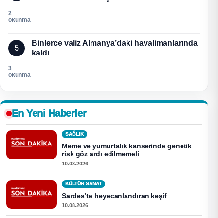
2
okunma
Binlerce valiz Almanya’daki havalimanlarında
5
kaldı
3
okunma
En Yeni Haberler
SAĞLIK
Meme ve yumurtalık kanserinde genetik
risk göz ardı edilmemeli
10.08.2026
KÜLTÜR SANAT
Sardes’te heyecanlandıran keşif
10.08.2026