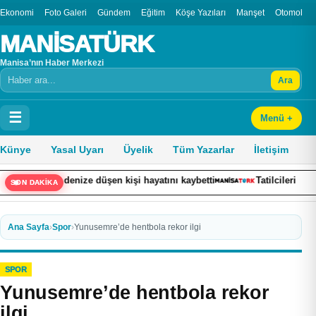
Ekonomi
Foto Galeri
Gündem
Eğitim
Köşe Yazıları
Manşet
Otomobil
MANİSATÜRK
Manisa’nın Haber Merkezi
Ara
Arama
☰
Menü +
Künye
Yasal Uyarı
Üyelik
Tüm Yazarlar
İletişim
n denize düşen kişi hayatını kaybetti
Tatilcileri canından bezdire
SON DAKİKA
Ana Sayfa
›
Spor
›
Yunusemre’de hentbola rekor ilgi
SPOR
Yunusemre’de hentbola rekor
ilgi