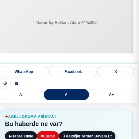
Haber İçi Reklam Alanı 444x200
WhatsApp
Facebook
X
🌙
📖
A-
A
A+
AKILLI OKUMA ASISTANI
Bu haberde ne var?
▶
Haberi Dinle
■
Durdur
↧
Kaldığın Yerden Devam Et