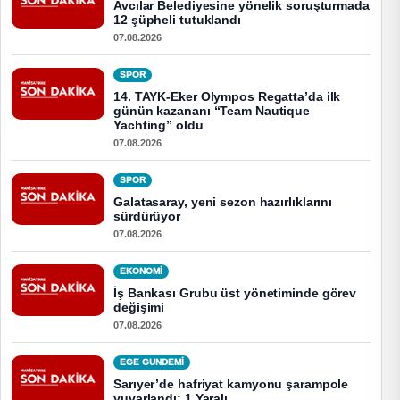
Avcılar Belediyesine yönelik soruşturmada
12 şüpheli tutuklandı
07.08.2026
SPOR
14. TAYK-Eker Olympos Regatta’da ilk
günün kazananı “Team Nautique
Yachting” oldu
07.08.2026
SPOR
Galatasaray, yeni sezon hazırlıklarını
sürdürüyor
07.08.2026
EKONOMI
İş Bankası Grubu üst yönetiminde görev
değişimi
07.08.2026
EGE GUNDEMİ
Sarıyer’de hafriyat kamyonu şarampole
yuvarlandı: 1 Yaralı