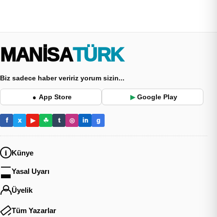
MANİSA
TÜRK
Biz sadece haber veririz yorum sizin...
App Store
Google Play
●
▶
f
x
▶
☘
t
◎
in
g
Künye
Yasal Uyarı
Üyelik
Tüm Yazarlar