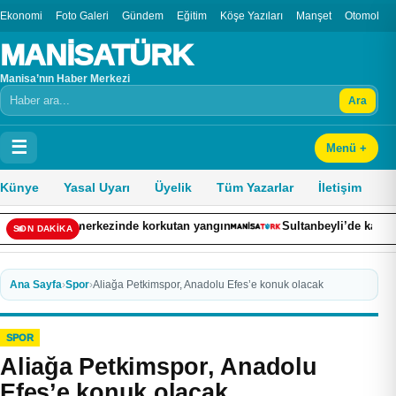
Ekonomi
Foto Galeri
Gündem
Eğitim
Köşe Yazıları
Manşet
Otomobil
MANİSATÜRK
Manisa’nın Haber Merkezi
Ara
Arama
☰
Menü +
Künye
Yasal Uyarı
Üyelik
Tüm Yazarlar
İletişim
iş merkezinde korkutan yangın
Sultanbeyli’de kaza yapan otomobil
SON DAKİKA
Ana Sayfa
›
Spor
›
Aliağa Petkimspor, Anadolu Efes’e konuk olacak
SPOR
Aliağa Petkimspor, Anadolu
Efes’e konuk olacak