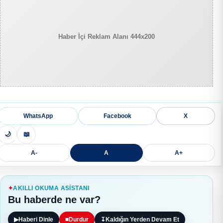
Haber İçi Reklam Alanı 444x200
WhatsApp
Facebook
X
🌙
📖
A-
A
A+
AKILLI OKUMA ASISTANI
Bu haberde ne var?
▶
Haberi Dinle
■
Durdur
↧
Kaldığın Yerden Devam Et