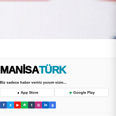
MANİSA
TÜRK
Biz sadece haber veririz yorum sizin...
App Store
Google Play
●
▶
f
x
▶
☘
t
◎
in
g