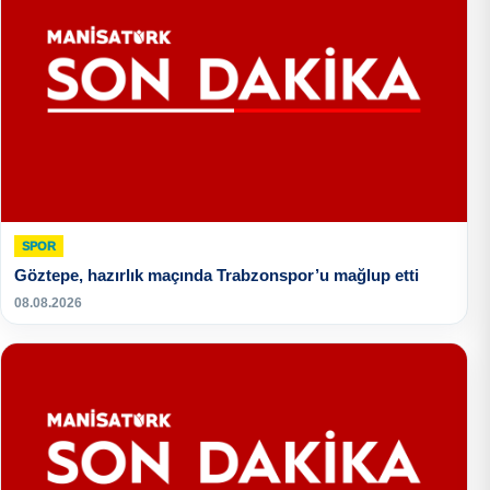
SPOR
Göztepe, hazırlık maçında Trabzonspor’u mağlup etti
08.08.2026