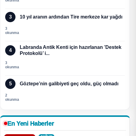
okunma
3
10 yıl aranın ardından Tire merkeze kar yağdı
3
okunma
Labranda Antik Kenti için hazırlanan ’Destek
4
Protokolü’ i...
3
okunma
5
Göztepe’nin galibiyeti geç oldu, güç olmadı
2
okunma
En Yeni Haberler