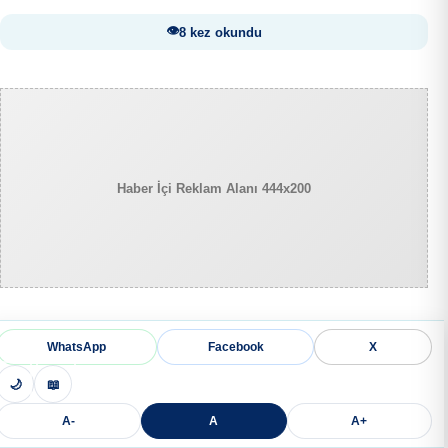
8 kez okundu
Haber İçi Reklam Alanı 444x200
WhatsApp
Facebook
X
🌙
📖
A-
A
A+