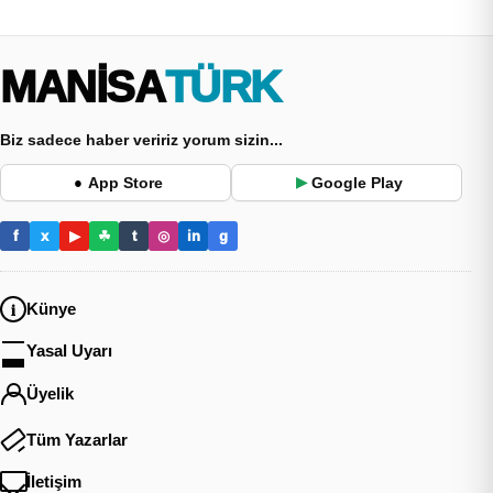
MANİSA
TÜRK
Biz sadece haber veririz yorum sizin...
App Store
Google Play
●
▶
f
x
▶
☘
t
◎
in
g
Künye
Yasal Uyarı
Üyelik
Tüm Yazarlar
İletişim