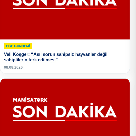
EGE GUNDEMİ
Vali Köşger: “Asıl sorun sahipsiz hayvanlar değil
sahiplilerin terk edilmesi”
08.08.2026