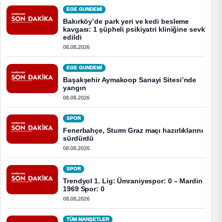
EGE GUNDEMİ
Bakırköy’de park yeri ve kedi besleme
kavgası: 1 şüpheli psikiyatri kliniğine sevk
edildi
08.08.2026
EGE GUNDEMİ
Başakşehir Aymakoop Sanayi Sitesi’nde
yangın
08.08.2026
SPOR
Fenerbahçe, Sturm Graz maçı hazırlıklarını
sürdürdü
08.08.2026
SPOR
Trendyol 1. Lig: Ümraniyespor: 0 – Mardin
1969 Spor: 0
08.08.2026
TÜM MANŞETLER