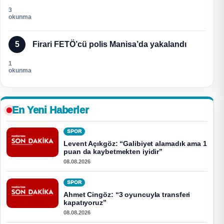
3
okunma
5
Firari FETÖ’cü polis Manisa’da yakalandı
1
okunma
En Yeni Haberler
SPOR
Levent Açıkgöz: “Galibiyet alamadık ama 1
puan da kaybetmekten iyidir”
08.08.2026
SPOR
Ahmet Cingöz: “3 oyuncuyla transferi
kapatıyoruz”
08.08.2026