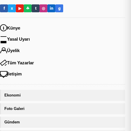
f
x
▶
☘
t
◎
in
g
Künye
Yasal Uyarı
Üyelik
Tüm Yazarlar
İletişim
Ekonomi
Foto Galeri
Gündem