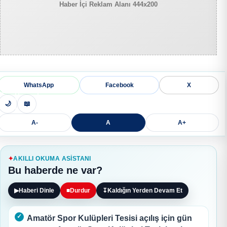
Haber İçi Reklam Alanı 444x200
WhatsApp
Facebook
X
🌙
📖
A-
A
A+
AKILLI OKUMA ASISTANI
Bu haberde ne var?
▶
Haberi Dinle
■
Durdur
↧
Kaldığın Yerden Devam Et
Amatör Spor Kulüpleri Tesisi açılış için gün