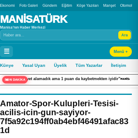
Ekonomi
Foto Galeri
Gündem
Eğitim
Köşe Yazıları
Manşet
Otomobil
MANİSATÜRK
Manisa’nın Haber Merkezi
Ara
Arama
☰
Menü +
Künye
Yasal Uyarı
Üyelik
Tüm Yazarlar
İletişim
Galibiyet alamadık ama 1 puan da kaybetmekten iyidir”
Ahmet Ci
SON DAKİKA
Amator-Spor-Kulupleri-Tesisi-
acilis-icin-gun-sayiyor-
7f5a92c194ff0ab4ebf46491afac83
1d