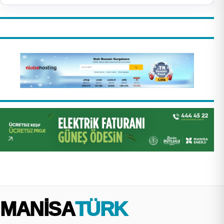
MANİSA
TÜRK