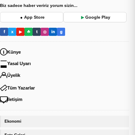
Biz sadece haber veririz yorum sizin...
App Store
Google Play
●
▶
f
x
▶
☘
t
◎
in
g
Künye
Yasal Uyarı
Üyelik
Tüm Yazarlar
İletişim
Ekonomi