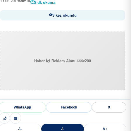
13.06.2019
admin
2 dk okuma
9 kez okundu
Haber İçi Reklam Alanı 444x200
WhatsApp
Facebook
X
🌙
📖
A-
A
A+