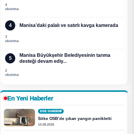
4
okunma
4
Manisa’daki palalı ve satırlı kavga kamerada
3
okunma
Manisa Büyükşehir Belediyesinin tarıma
5
desteği devam ediy...
2
okunma
En Yeni Haberler
EGE GUNDEMİ
Söke OSB’de çıkan yangın panikletti
10.08.2026