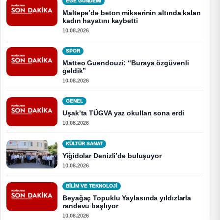
EGE GUNDEMİ
Maltepe’de beton mikserinin altında kalan
kadın hayatını kaybetti
10.08.2026
SPOR
Matteo Guendouzi: “Buraya özgüvenli
geldik”
10.08.2026
GENEL
Uşak’ta TÜGVA yaz okulları sona erdi
10.08.2026
KÜLTÜR SANAT
Yiğidolar Denizli’de buluşuyor
10.08.2026
BİLİM VE TEKNOLOJİ
Beyağaç Topuklu Yaylasında yıldızlarla
randevu başlıyor
10.08.2026