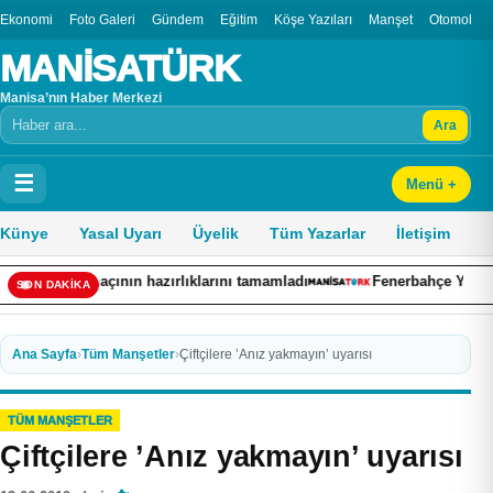
Ekonomi
Foto Galeri
Gündem
Eğitim
Köşe Yazıları
Manşet
Otomobil
MANİSATÜRK
Manisa’nın Haber Merkezi
Ara
Arama
☰
Menü +
Künye
Yasal Uyarı
Üyelik
Tüm Yazarlar
İletişim
maçının hazırlıklarını tamamladı
Fenerbahçe Yelken Şubesi, D
SON DAKİKA
Ana Sayfa
›
Tüm Manşetler
›
Çiftçilere ’Anız yakmayın’ uyarısı
TÜM MANŞETLER
Çiftçilere ’Anız yakmayın’ uyarısı