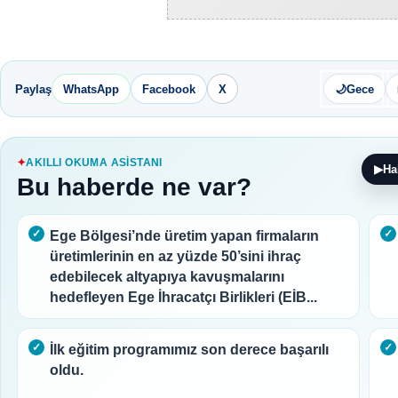
Paylaş
WhatsApp
Facebook
X
🌙
Gece
AKILLI OKUMA ASISTANI
▶
Ha
Bu haberde ne var?
Ege Bölgesi’nde üretim yapan firmaların
üretimlerinin en az yüzde 50’sini ihraç
edebilecek altyapıya kavuşmalarını
hedefleyen Ege İhracatçı Birlikleri (EİB...
İlk eğitim programımız son derece başarılı
oldu.