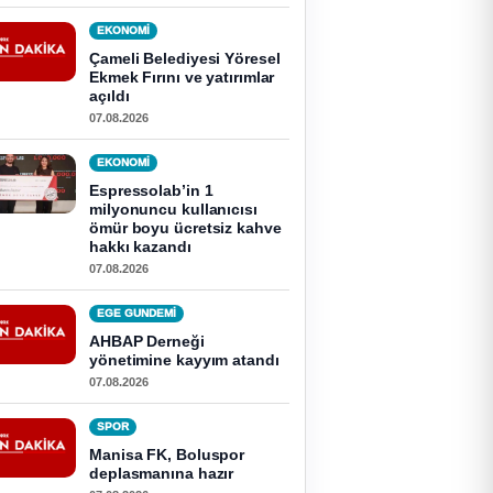
EKONOMI
Çameli Belediyesi Yöresel
Ekmek Fırını ve yatırımlar
açıldı
07.08.2026
EKONOMI
Espressolab’in 1
milyonuncu kullanıcısı
ömür boyu ücretsiz kahve
hakkı kazandı
07.08.2026
EGE GUNDEMİ
AHBAP Derneği
yönetimine kayyım atandı
07.08.2026
SPOR
Manisa FK, Boluspor
deplasmanına hazır