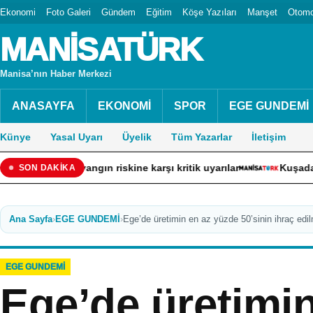
Ekonomi
Foto Galeri
Gündem
Eğitim
Köşe Yazıları
Manşet
Otomo
MANİSATÜRK
Manisa’nın Haber Merkezi
ANASAYFA
EKONOMİ
SPOR
EGE GUNDEMİ
Künye
Yasal Uyarı
Üyelik
Tüm Yazarlar
İletişim
tarlara yangın riskine karşı kritik uyarılar
Kuşadası Beledi
SON DAKİKA
Ana Sayfa
›
EGE GUNDEMİ
›
Ege’de üretimin en az yüzde 50’sinin ihraç edi
EGE GUNDEMİ
Ege’de üretimi