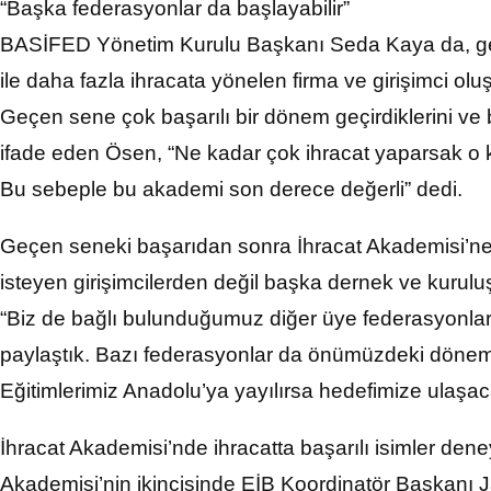
“Başka federasyonlar da başlayabilir”
BASİFED Yönetim Kurulu Başkanı Seda Kaya da, geçti
ile daha fazla ihracata yönelen firma ve girişimci oluş
Geçen sene çok başarılı bir dönem geçirdiklerini ve bu
ifade eden Ösen, “Ne kadar çok ihracat yaparsak o 
Bu sebeple bu akademi son derece değerli” dedi.
Geçen seneki başarıdan sonra İhracat Akademisi’ne 
isteyen girişimcilerden değil başka dernek ve kurul
“Biz de bağlı bulunduğumuz diğer üye federasyonlar il
paylaştık. Bazı federasyonlar da önümüzdeki dönemd
Eğitimlerimiz Anadolu’ya yayılırsa hedefimize ulaşacağ
İhracat Akademisi’nde ihracatta başarılı isimler den
Akademisi’nin ikincisinde EİB Koordinatör Başkanı 