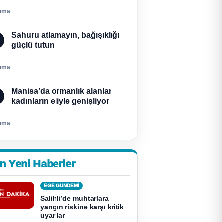
nma
Sahuru atlamayın, bağışıklığı
güçlü tutun
nma
Manisa’da ormanlık alanlar
kadınların eliyle genişliyor
nma
n Yeni Haberler
EGE GUNDEMİ
Salihli’de muhtarlara
yangın riskine karşı kritik
uyarılar