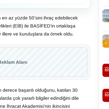
n en az yüzde 50’sini ihraç edebilecek
ikleri (EİB) ile BASİFED’in ortaklaşa
illere ve kuruluşlara da örnek oldu.
Reklam Alanı
n derece başarılı olduğunu, katılan 30
rda çok yararlı bilgiler edindiğini dile
e İhracat Akademisi’nin ikincisini