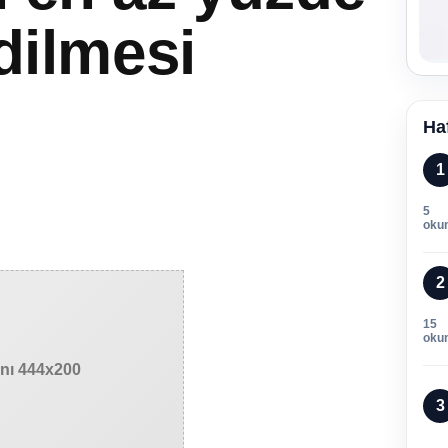
dilmesi
Ha
1
5
oku
2
15
oku
anı 444x200
3