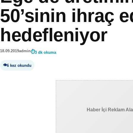
50’sinin ihraç e
hedefleniyor
18.09.2019
admin
3 dk okuma
6 kez okundu
Haber İçi Reklam Al