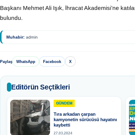
Başkanı Mehmet Ali Işık, İhracat Akademisi’ne katıl
bulundu.
Muhabir:
admin
Paylaş
WhatsApp
Facebook
X
Editörün Seçtikleri
GÜNDEM
Tıra arkadan çarpan
kamyonetin sürücüsü hayatını
kaybetti
27.03.2024