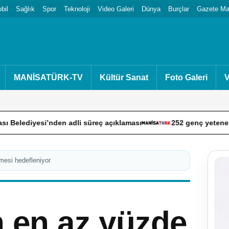
bil
Sağlık
Spor
Teknoloji
Video Galeri
Dünya
Burçlar
Gazete Man
MANİSATÜRK-TV
Kültür Sanat
Foto Galeri
V
yesi’nden adli süreç açıklaması
252 genç yetenek kariyerle
lmesi hedefleniyor
n en az yüzde