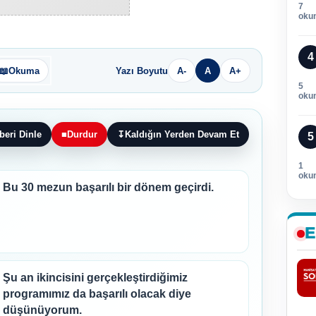
7
oku
4
📖
Okuma
Yazı Boyutu
A-
A
A+
5
oku
beri Dinle
■
Durdur
↧
Kaldığın Yerden Devam Et
5
1
oku
Bu 30 mezun başarılı bir dönem geçirdi.
E
Şu an ikincisini gerçekleştirdiğimiz
programımız da başarılı olacak diye
düşünüyorum.