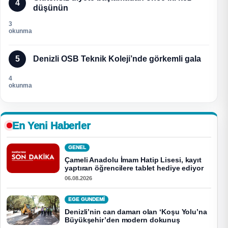
4
düşünün
3
okunma
5
Denizli OSB Teknik Koleji’nde görkemli gala
4
okunma
En Yeni Haberler
GENEL
Çameli Anadolu İmam Hatip Lisesi, kayıt
yaptıran öğrencilere tablet hediye ediyor
06.08.2026
EGE GUNDEMİ
Denizli’nin can damarı olan ‘Koşu Yolu’na
Büyükşehir’den modern dokunuş