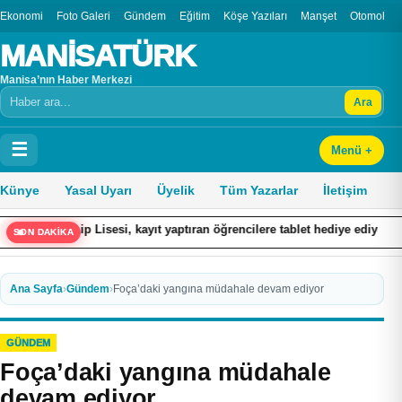
Ekonomi
Foto Galeri
Gündem
Eğitim
Köşe Yazıları
Manşet
Otomobil
MANİSATÜRK
Manisa’nın Haber Merkezi
Ara
Arama
☰
Menü +
Künye
Yasal Uyarı
Üyelik
Tüm Yazarlar
İletişim
sesi, kayıt yaptıran öğrencilere tablet hediye ediyor
Denizli’n
SON DAKİKA
Ana Sayfa
›
Gündem
›
Foça’daki yangına müdahale devam ediyor
GÜNDEM
Foça’daki yangına müdahale
devam ediyor