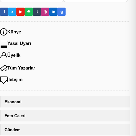
f
x
▶
☘
t
◎
in
g
Künye
Yasal Uyarı
Üyelik
Tüm Yazarlar
İletişim
Ekonomi
Foto Galeri
Gündem