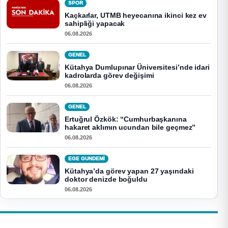
SPOR
Kaçkarlar, UTMB heyecanına ikinci kez ev
sahipliği yapacak
06.08.2026
GENEL
Kütahya Dumlupınar Üniversitesi’nde idari
kadrolarda görev değişimi
06.08.2026
GENEL
Ertuğrul Özkök: “Cumhurbaşkanına
hakaret aklımın ucundan bile geçmez”
06.08.2026
EGE GUNDEMİ
Kütahya’da görev yapan 27 yaşındaki
doktor denizde boğuldu
06.08.2026