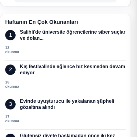
Haftanın En Çok Okunanları
Salihli’de üniversite öğrencilerine siber suçlar
1
ve dolan...
13
okunma
Kış festivalinde eğlence hız kesmeden devam
2
ediyor
18
okunma
Evinde uyuşturucu ile yakalanan şüpheli
3
gözaltına alındı
17
okunma
Glütensiz diyete başlamadan önce iki kez