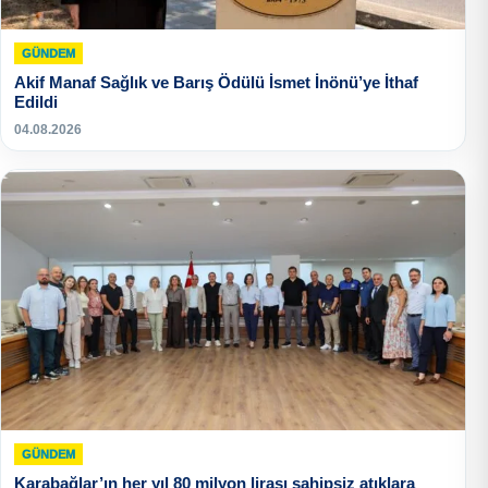
GÜNDEM
Akif Manaf Sağlık ve Barış Ödülü İsmet İnönü’ye İthaf
Edildi
04.08.2026
GÜNDEM
Karabağlar’ın her yıl 80 milyon lirası sahipsiz atıklara