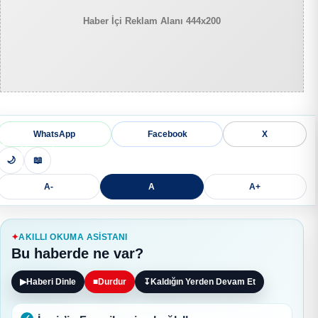
Haber İçi Reklam Alanı 444x200
WhatsApp
Facebook
X
🌙
📖
A-
A
A+
AKILLI OKUMA ASISTANI
Bu haberde ne var?
▶
Haberi Dinle
■
Durdur
↧
Kaldığın Yerden Devam Et