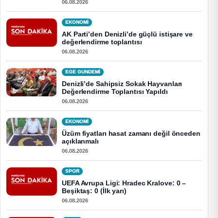
06.08.2026
EKONOMI
AK Parti’den Denizli’de güçlü istişare ve
değerlendirme toplantısı
06.08.2026
EGE GUNDEMİ
Denizli’de Sahipsiz Sokak Hayvanları
Değerlendirme Toplantısı Yapıldı
06.08.2026
EKONOMI
Üzüm fiyatları hasat zamanı değil önceden
açıklanmalı
06.08.2026
SPOR
UEFA Avrupa Ligi: Hradec Kralove: 0 –
Beşiktaş: 0 (İlk yarı)
06.08.2026