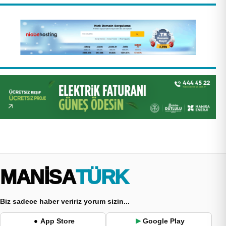
MANİSA
TÜRK
Biz sadece haber veririz yorum sizin...
App Store
Google Play
●
▶