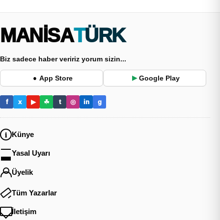
MANİSA
TÜRK
Biz sadece haber veririz yorum sizin...
App Store
Google Play
●
▶
f
x
▶
☘
t
◎
in
g
Künye
Yasal Uyarı
Üyelik
Tüm Yazarlar
İletişim