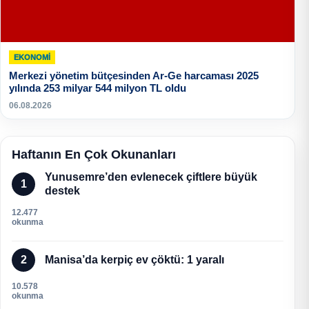
EKONOMI
Merkezi yönetim bütçesinden Ar-Ge harcaması 2025
yılında 253 milyar 544 milyon TL oldu
06.08.2026
Haftanın En Çok Okunanları
Yunusemre’den evlenecek çiftlere büyük
1
destek
12.477
okunma
2
Manisa’da kerpiç ev çöktü: 1 yaralı
10.578
okunma