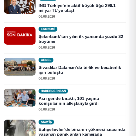
ING Türkiye’nin aktif büyüklüğü 298.1
milyar TL’ye ulaştı
06.08.2026
EKONOMI
Şekerbank’tan yılın ilk yarısında yüzde 32
büyüme
06.08.2026
GENEL
Sivaslılar Dalaman’da birlik ve beraberlik
için buluştu
06.08.2026
HABERDE İNSAN
Asrı geride bıraktı, 101 yaşına
komşularının alkışlarıyla girdi
06.08.2026
ASAYİŞ
Bahçelievler’de binanın çökmesi sırasında
yaşanan panik anları kamerada