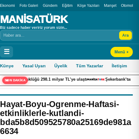
Ekonomi
Foto Galeri
Gündem
Eğitim
Köşe Yazıları
Manşet
Otomobil
MANİSATÜRK
Biz sadece haber veririz yorum sizin...
Ara
Arama
☰
Menü +
Künye
Yasal Uyarı
Üyelik
Tüm Yazarlar
İletişim
büyüklüğü 298.1 milyar TL’ye ulaştı
Şekerbank’tan yılın ilk yarı
SON DAKİKA
Hayat-Boyu-Ogrenme-Haftasi-
etkinliklerle-kutlandi-
bda5b8d509525780a25169de981a
6634