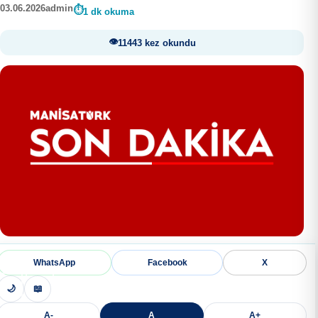
03.06.2026
admin
1 dk okuma
11443 kez okundu
WhatsApp
Facebook
X
🌙
📖
A-
A
A+