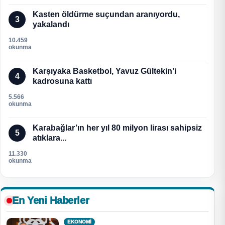
Kasten öldürme suçundan aranıyordu,
3
yakalandı
10.459
okunma
Karşıyaka Basketbol, Yavuz Gültekin’i
4
kadrosuna kattı
5.566
okunma
Karabağlar’ın her yıl 80 milyon lirası sahipsiz
5
atıklara...
11.330
okunma
En Yeni Haberler
EKONOMI