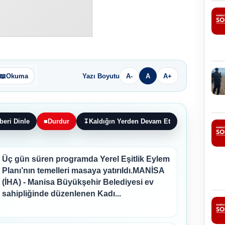
📖
Okuma
Yazı Boyutu
A-
A
A+
beri Dinle
■
Durdur
↧
Kaldığın Yerden Devam Et
Üç gün süren programda Yerel Eşitlik Eylem
Planı’nın temelleri masaya yatırıldı.MANİSA
(İHA) - Manisa Büyükşehir Belediyesi ev
sahipliğinde düzenlenen Kadı...