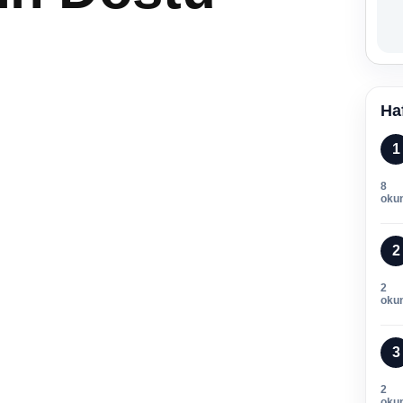
Ha
1
8
oku
2
2
oku
3
2
oku