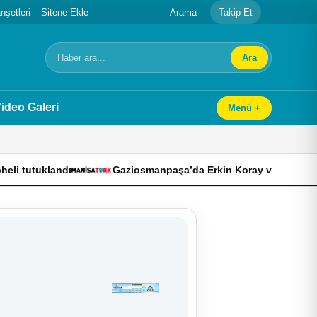
şetleri
Sitene Ekle
Arama
Takip Et
Ara
Arama
ideo Galeri
Menü +
klandı
Gaziosmanpaşa’da Erkin Koray vefatının üçüncü yıl