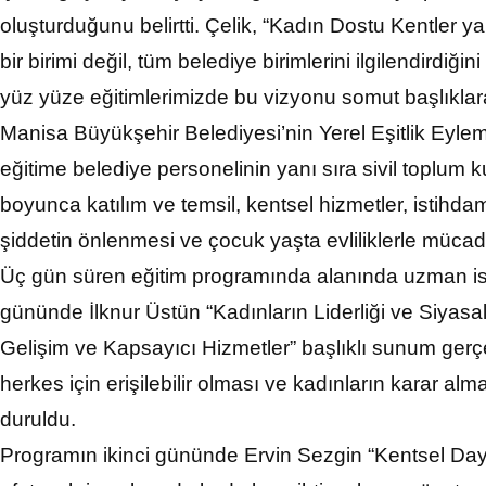
oluşturduğunu belirtti. Çelik, “Kadın Dostu Kentler ya
bir birimi değil, tüm belediye birimlerini ilgilendirdiğ
yüz yüze eğitimlerimizde bu vizyonu somut başlıklar
Manisa Büyükşehir Belediyesi’nin Yerel Eşitlik Eylem 
eğitime belediye personelinin yanı sıra sivil toplum k
boyunca katılım ve temsil, kentsel hizmetler, istihdam
şiddetin önlenmesi ve çocuk yaşta evliliklerle mücadel
Üç gün süren eğitim programında alanında uzman isim
gününde İlknur Üstün “Kadınların Liderliği ve Siyasal
Gelişim ve Kapsayıcı Hizmetler” başlıklı sunum gerçek
herkes için erişilebilir olması ve kadınların karar a
duruldu.
Programın ikinci gününde Ervin Sezgin “Kentsel Dayanı