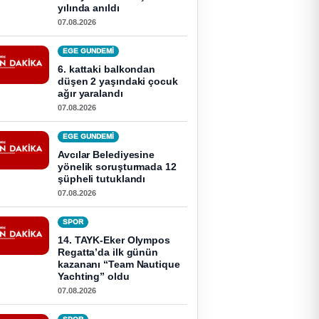
yılında anıldı
07.08.2026
EGE GUNDEMİ
6. kattaki balkondan
düşen 2 yaşındaki çocuk
ağır yaralandı
07.08.2026
EGE GUNDEMİ
Avcılar Belediyesine
yönelik soruşturmada 12
şüpheli tutuklandı
07.08.2026
SPOR
14. TAYK-Eker Olympos
Regatta’da ilk günün
kazananı “Team Nautique
Yachting” oldu
07.08.2026