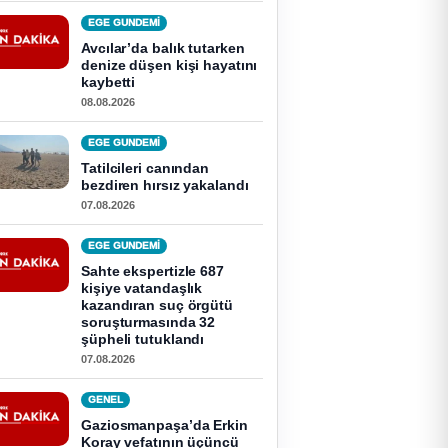
EGE GUNDEMİ
Avcılar’da balık tutarken
denize düşen kişi hayatını
kaybetti
08.08.2026
EGE GUNDEMİ
Tatilcileri canından
bezdiren hırsız yakalandı
07.08.2026
EGE GUNDEMİ
Sahte ekspertizle 687
kişiye vatandaşlık
kazandıran suç örgütü
soruşturmasında 32
şüpheli tutuklandı
07.08.2026
GENEL
Gaziosmanpaşa’da Erkin
Koray vefatının üçüncü