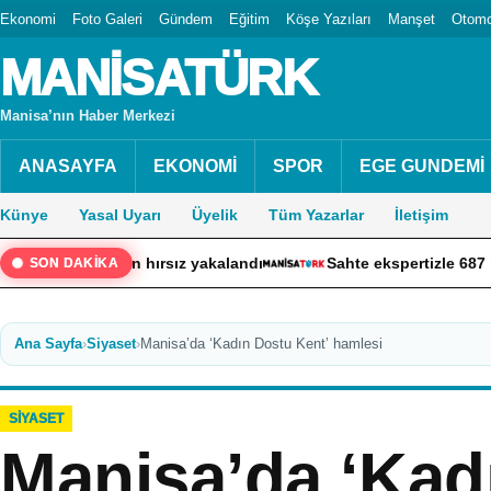
Ekonomi
Foto Galeri
Gündem
Eğitim
Köşe Yazıları
Manşet
Otomo
MANİSATÜRK
Manisa’nın Haber Merkezi
ANASAYFA
EKONOMİ
SPOR
EGE GUNDEMİ
Künye
Yasal Uyarı
Üyelik
Tüm Yazarlar
İletişim
an bezdiren hırsız yakalandı
Sahte ekspertizle 687 kişiye v
SON DAKİKA
Ana Sayfa
›
Siyaset
›
Manisa’da ‘Kadın Dostu Kent’ hamlesi
SIYASET
Manisa’da ‘Kad