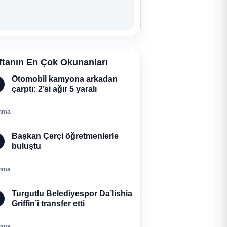
ftanın En Çok Okunanları
Otomobil kamyona arkadan
çarptı: 2’si ağır 5 yaralı
nma
Başkan Çerçi öğretmenlerle
buluştu
nma
Turgutlu Belediyespor Da’lishia
Griffin’i transfer etti
nma