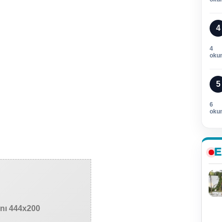
4
4
oku
5
6
oku
E
anı 444x200