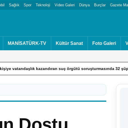
bil
Sağlık
Spor
Teknoloji
Video Galeri
Dünya
Burçlar
Gazete Man
MANİSATÜRK-TV
Kültür Sanat
Foto Galeri
V
atandaşlık kazandıran suç örgütü soruşturmasında 32 şüpheli tutu
ın Dostu