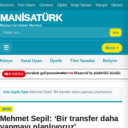
Ekonomi
Foto Galeri
Gündem
Eğitim
Köşe Yazıları
Manşet
Otomobil
MANİSATÜRK
Manisa’nın Haber Merkezi
Ara
Arama
☰
Menü +
Künye
Yasal Uyarı
Üyelik
Tüm Yazarlar
İletişim
Amrabat gelişmesi
Hisarcık’ta elektrikli bisiklet kazası: 14 yaşı
SON DAKİKA
Ana Sayfa
›
Spor
›
Mehmet Sepil: ‘Bir transfer daha yapmayı planlıyoruz’
SPOR
Mehmet Sepil: ‘Bir transfer daha
yapmayı planlıyoruz’