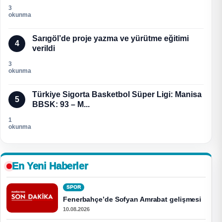
3
okunma
Sarıgöl’de proje yazma ve yürütme eğitimi
4
verildi
3
okunma
Türkiye Sigorta Basketbol Süper Ligi: Manisa
5
BBSK: 93 – M...
1
okunma
En Yeni Haberler
SPOR
Fenerbahçe’de Sofyan Amrabat gelişmesi
10.08.2026