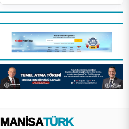
MANİSA
TÜRK