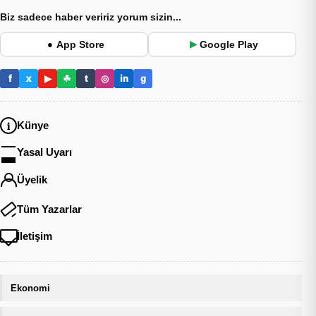
Biz sadece haber veririz yorum sizin...
App Store
Google Play
●
▶
f
x
▶
☘
t
◎
in
g
Künye
Yasal Uyarı
Üyelik
Tüm Yazarlar
İletişim
Ekonomi