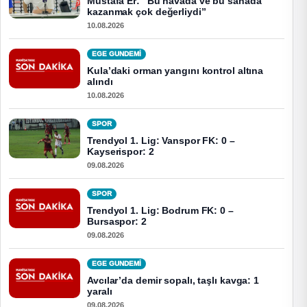
Mustafa Er: “Bu havada ve bu sahada
kazanmak çok değerliydi”
10.08.2026
EGE GUNDEMİ
Kula’daki orman yangını kontrol altına
alındı
10.08.2026
SPOR
Trendyol 1. Lig: Vanspor FK: 0 –
Kayserispor: 2
09.08.2026
SPOR
Trendyol 1. Lig: Bodrum FK: 0 –
Bursaspor: 2
09.08.2026
EGE GUNDEMİ
Avcılar’da demir sopalı, taşlı kavga: 1
yaralı
09.08.2026