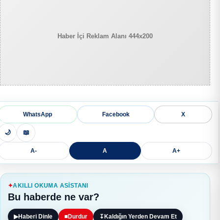
Haber İçi Reklam Alanı 444x200
WhatsApp
Facebook
X
🌙
📖
A-
A
A+
AKILLI OKUMA ASISTANI
Bu haberde ne var?
▶
Haberi Dinle
■
Durdur
↧
Kaldığın Yerden Devam Et