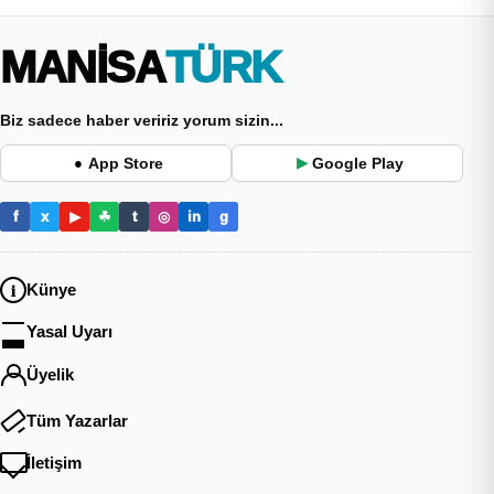
MANİSA
TÜRK
Biz sadece haber veririz yorum sizin...
App Store
Google Play
●
▶
f
x
▶
☘
t
◎
in
g
Künye
Yasal Uyarı
Üyelik
Tüm Yazarlar
İletişim