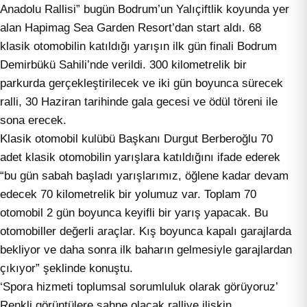
Anadolu Rallisi” bugün Bodrum’un Yalıçiftlik koyunda yer
alan Hapimag Sea Garden Resort’dan start aldı. 68
klasik otomobilin katıldığı yarışın ilk gün finali Bodrum
Demirbükü Sahili’nde verildi. 300 kilometrelik bir
parkurda gerçekleştirilecek ve iki gün boyunca sürecek
ralli, 30 Haziran tarihinde gala gecesi ve ödül töreni ile
sona erecek.
Klasik otomobil kulübü Başkanı Durgut Berberoğlu 70
adet klasik otomobilin yarışlara katıldığını ifade ederek
“bu gün sabah başladı yarışlarımız, öğlene kadar devam
edecek 70 kilometrelik bir yolumuz var. Toplam 70
otomobil 2 gün boyunca keyifli bir yarış yapacak. Bu
otomobiller değerli araçlar. Kış boyunca kapalı garajlarda
bekliyor ve daha sonra ilk baharın gelmesiyle garajlardan
çıkıyor” şeklinde konuştu.
‘Spora hizmeti toplumsal sorumluluk olarak görüyoruz’
Renkli görüntülere sahne olacak ralliye ilişkin