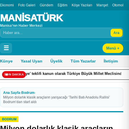
Ekonomi
Foto Galeri
Gündem
Eğitim
Köşe Yazıları
Manşet
Otomobil
MANİSATÜRK
Manisa’nın Haber Merkezi
Ara
Arama
☰
Menü +
Künye
Yasal Uyarı
Üyelik
Tüm Yazarlar
İletişim
ifi kanun olarak Türkiye Büyük Millet Meclisinden geçmiş olacak. Burada
SON DAKİKA
Ana Sayfa
›
Bodrum
›
Milyon dolarlık klasik araçların yarışacağı ‘Tarihi Batı Anadolu Rallisi’
Bodrum’dan start aldı
BODRUM
Milyon dolarlık klasik araçların