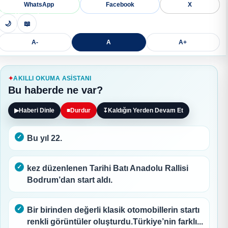
WhatsApp
Facebook
X
🌙
📖
A-
A
A+
AKILLI OKUMA ASISTANI
Bu haberde ne var?
▶
Haberi Dinle
■
Durdur
↧
Kaldığın Yerden Devam Et
Bu yıl 22.
kez düzenlenen Tarihi Batı Anadolu Rallisi
Bodrum’dan start aldı.
Bir birinden değerli klasik otomobillerin startı
renkli görüntüler oluşturdu.Türkiye’nin farklı...