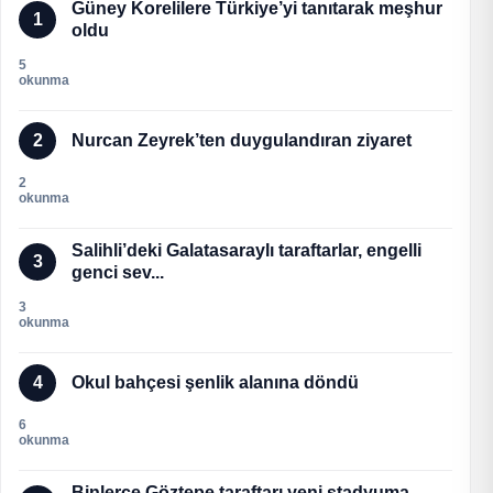
Güney Korelilere Türkiye’yi tanıtarak meşhur
1
oldu
5
okunma
2
Nurcan Zeyrek’ten duygulandıran ziyaret
2
okunma
Salihli’deki Galatasaraylı taraftarlar, engelli
3
genci sev...
3
okunma
4
Okul bahçesi şenlik alanına döndü
6
okunma
Binlerce Göztepe taraftarı yeni stadyuma