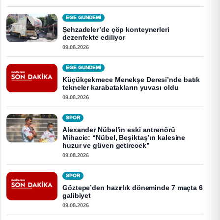
EGE GUNDEMİ
Şehzadeler’de çöp konteynerleri
dezenfekte ediliyor
09.08.2026
EGE GUNDEMİ
Küçükçekmece Menekşe Deresi’nde batık
tekneler karabatakların yuvası oldu
09.08.2026
SPOR
Alexander Nübel’in eski antrenörü
Mihacic: “Nübel, Beşiktaş’ın kalesine
huzur ve güven getirecek”
09.08.2026
SPOR
Göztepe’den hazırlık döneminde 7 maçta 6
galibiyet
09.08.2026