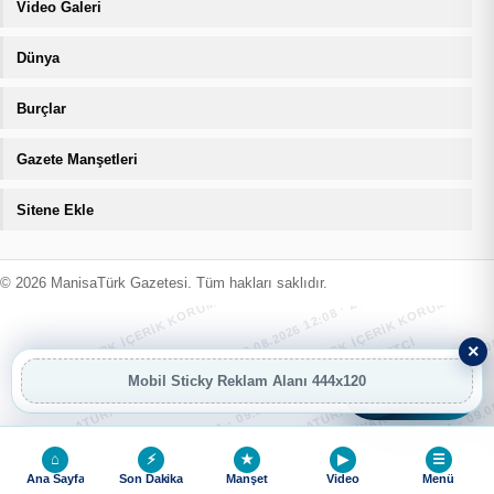
Video Galeri
Dünya
Burçlar
Gazete Manşetleri
Sitene Ekle
MANİSATÜRK İÇERİK KORUMA · 09.08.2026 12:08 · ZIYARETÇI
MANİSATÜRK İÇERİK KORUMA · 09.08
MANİSATÜRK İÇERİK KORUMA · 09.08.2026 12:08 · ZIYARETÇI
MANİSATÜRK İÇERİK KORUMA · 09.08
© 2026 ManisaTürk Gazetesi. Tüm hakları saklıdır.
MANİSATÜRK İÇERİK KORUMA · 09.08.2026 12:08 · ZIYARETÇI
MANİSATÜRK İÇERİK KORUMA · 09.08
×
Mobil Sticky Reklam Alanı 444x120
AI
AI Asistan
MANİSATÜRK İÇERİK KORUMA · 09.08.2026 12:08 · ZIYARETÇI
MANİSATÜRK İÇERİK KORUMA · 09.08
⌂
⚡
★
▶
☰
Ana Sayfa
Son Dakika
Manşet
Video
Menü