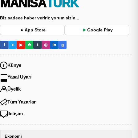
MANİSA
TÜRK
Biz sadece haber veririz yorum sizin...
App Store
Google Play
●
▶
f
x
▶
☘
t
◎
in
g
Künye
Yasal Uyarı
Üyelik
Tüm Yazarlar
İletişim
Ekonomi