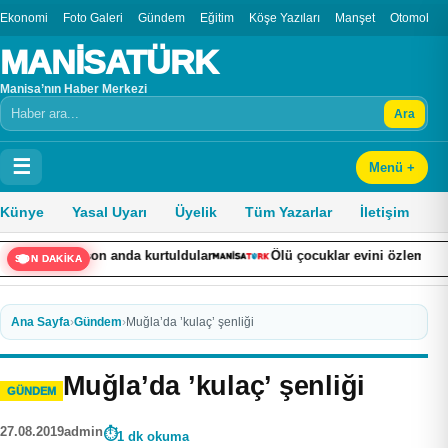
Ekonomi
Foto Galeri
Gündem
Eğitim
Köşe Yazıları
Manşet
Otomobil
MANİSATÜRK
Manisa’nın Haber Merkezi
Ara
Arama
☰
Menü +
Künye
Yasal Uyarı
Üyelik
Tüm Yazarlar
İletişim
 anda kurtuldular
Ölü çocuklar evini özlemez mi?” Began Çağla
SON DAKİKA
Ana Sayfa
›
Gündem
›
Muğla’da ’kulaç’ şenliği
Muğla’da ’kulaç’ şenliği
GÜNDEM
27.08.2019
admin
1 dk okuma