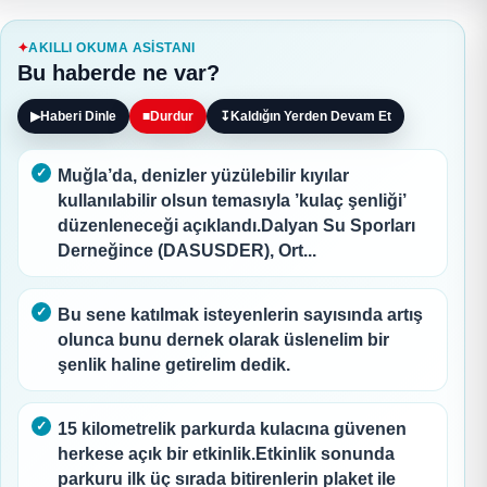
AKILLI OKUMA ASISTANI
Bu haberde ne var?
▶
Haberi Dinle
■
Durdur
↧
Kaldığın Yerden Devam Et
Muğla’da, denizler yüzülebilir kıyılar
kullanılabilir olsun temasıyla ’kulaç şenliği’
düzenleneceği açıklandı.Dalyan Su Sporları
Derneğince (DASUSDER), Ort...
Bu sene katılmak isteyenlerin sayısında artış
olunca bunu dernek olarak üslenelim bir
şenlik haline getirelim dedik.
15 kilometrelik parkurda kulacına güvenen
herkese açık bir etkinlik.Etkinlik sonunda
parkuru ilk üç sırada bitirenlerin plaket ile