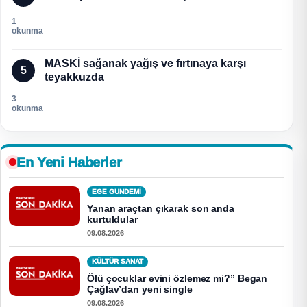
1
okunma
MASKİ sağanak yağış ve fırtınaya karşı
5
teyakkuzda
3
okunma
En Yeni Haberler
EGE GUNDEMİ
Yanan araçtan çıkarak son anda
kurtuldular
09.08.2026
KÜLTÜR SANAT
Ölü çocuklar evini özlemez mi?” Began
Çağlav’dan yeni single
09.08.2026