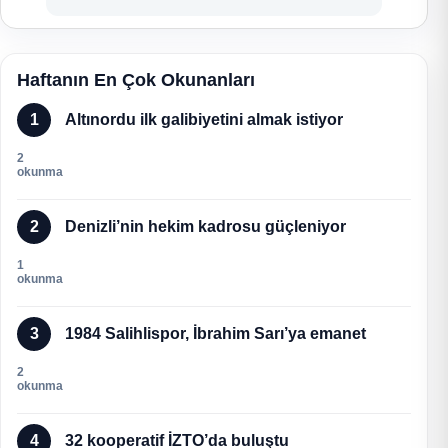
Haftanın En Çok Okunanları
1
Altınordu ilk galibiyetini almak istiyor
2
okunma
2
Denizli’nin hekim kadrosu güçleniyor
1
okunma
3
1984 Salihlispor, İbrahim Sarı’ya emanet
2
okunma
4
32 kooperatif İZTO’da buluştu