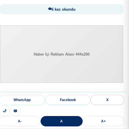
6 kez okundu
Haber İçi Reklam Alanı 444x200
WhatsApp
Facebook
X
🌙
📖
A-
A
A+