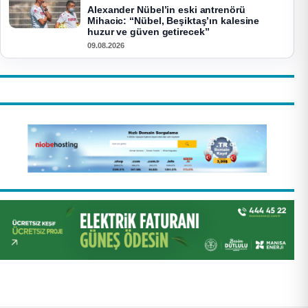
Alexander Nübel’in eski antrenörü
Mihacic: “Nübel, Beşiktaş’ın kalesine
huzur ve güven getirecek”
09.08.2026