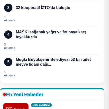
3
32 kooperatif İZTO’da buluştu
1
okunma
MASKİ sağanak yağış ve fırtınaya karşı
4
teyakkuzda
3
okunma
Muğla Büyükşehir Belediyesi 53 bin adet
5
meyve fidanı dağı...
1
okunma
En Yeni Haberler
EGE GUNDEMİ