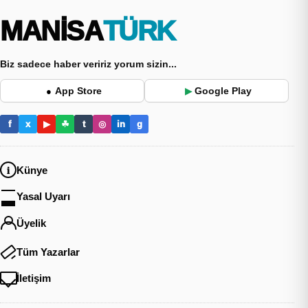
MANİSA
TÜRK
Biz sadece haber veririz yorum sizin...
App Store
Google Play
●
▶
f
x
▶
☘
t
◎
in
g
Künye
Yasal Uyarı
Üyelik
Tüm Yazarlar
İletişim