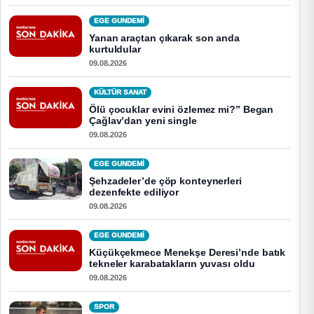
EGE GUNDEMİ
Yanan araçtan çıkarak son anda
kurtuldular
09.08.2026
KÜLTÜR SANAT
Ölü çocuklar evini özlemez mi?” Began
Çağlav’dan yeni single
09.08.2026
EGE GUNDEMİ
Şehzadeler’de çöp konteynerleri
dezenfekte ediliyor
09.08.2026
EGE GUNDEMİ
Küçükçekmece Menekşe Deresi’nde batık
tekneler karabatakların yuvası oldu
09.08.2026
SPOR