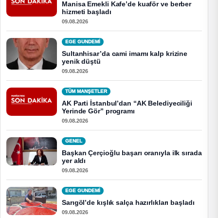
Manisa Emekli Kafe’de kuaför ve berber
hizmeti başladı
09.08.2026
EGE GUNDEMİ
Sultanhisar’da cami imamı kalp krizine
yenik düştü
09.08.2026
TÜM MANŞETLER
AK Parti İstanbul’dan “AK Belediyeciliği
Yerinde Gör” programı
09.08.2026
GENEL
Başkan Çerçioğlu başarı oranıyla ilk sırada
yer aldı
09.08.2026
EGE GUNDEMİ
Sarıgöl’de kışlık salça hazırlıkları başladı
09.08.2026