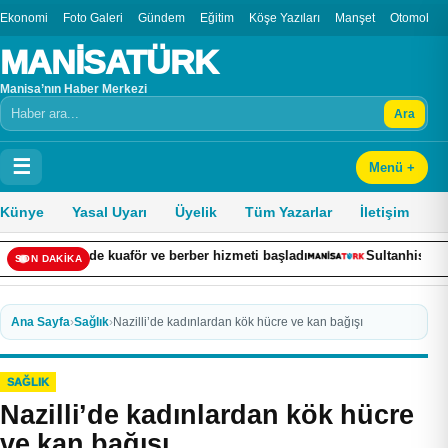
Ekonomi
Foto Galeri
Gündem
Eğitim
Köşe Yazıları
Manşet
Otomobil
MANİSATÜRK
Manisa’nın Haber Merkezi
Ara
Arama
☰
Menü +
Künye
Yasal Uyarı
Üyelik
Tüm Yazarlar
İletişim
fe’de kuaför ve berber hizmeti başladı
Sultanhisar’da cami ima
SON DAKİKA
Ana Sayfa
›
Sağlık
›
Nazilli’de kadınlardan kök hücre ve kan bağışı
SAĞLIK
Nazilli’de kadınlardan kök hücre
ve kan bağışı