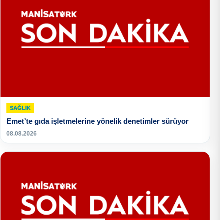
SAĞLIK
Emet’te gıda işletmelerine yönelik denetimler sürüyor
08.08.2026