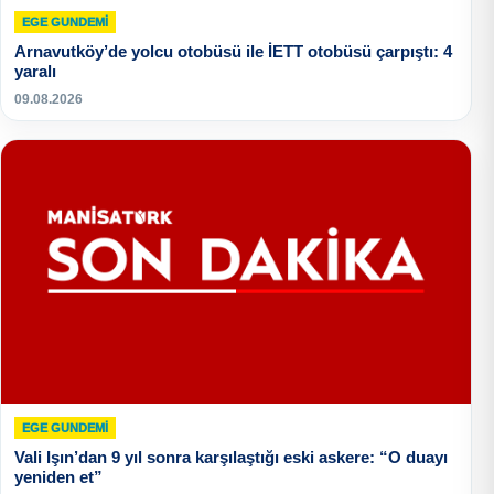
EGE GUNDEMİ
Arnavutköy’de yolcu otobüsü ile İETT otobüsü çarpıştı: 4
yaralı
09.08.2026
EGE GUNDEMİ
Vali Işın’dan 9 yıl sonra karşılaştığı eski askere: “O duayı
yeniden et”