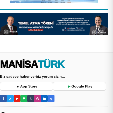
MANİSA
TÜRK
Biz sadece haber veririz yorum sizin...
App Store
Google Play
●
▶
f
x
▶
☘
t
◎
in
g