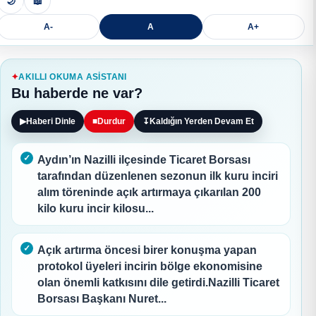
🌙
📖
A-
A
A+
AKILLI OKUMA ASISTANI
Bu haberde ne var?
▶
Haberi Dinle
■
Durdur
↧
Kaldığın Yerden Devam Et
Aydın’ın Nazilli ilçesinde Ticaret Borsası
tarafından düzenlenen sezonun ilk kuru inciri
alım töreninde açık artırmaya çıkarılan 200
kilo kuru incir kilosu...
Açık artırma öncesi birer konuşma yapan
protokol üyeleri incirin bölge ekonomisine
olan önemli katkısını dile getirdi.Nazilli Ticaret
Borsası Başkanı Nuret...