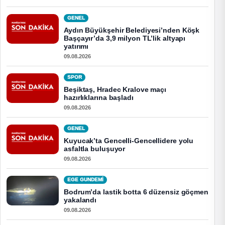
GENEL
Aydın Büyükşehir Belediyesi’nden Köşk
Başçayır’da 3,9 milyon TL’lik altyapı
yatırımı
09.08.2026
SPOR
Beşiktaş, Hradec Kralove maçı
hazırlıklarına başladı
09.08.2026
GENEL
Kuyucak’ta Gencelli-Gencellidere yolu
asfaltla buluşuyor
09.08.2026
EGE GUNDEMİ
Bodrum’da lastik botta 6 düzensiz göçmen
yakalandı
09.08.2026