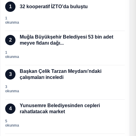
1
32 kooperatif İZTO’da buluştu
1
okunma
Muğla Büyükşehir Belediyesi 53 bin adet
2
meyve fidanı dağı...
1
okunma
Başkan Çelik Tarzan Meydanı’ndaki
3
çalışmaları inceledi
3
okunma
Yunusemre Belediyesinden cepleri
4
rahatlatacak market
5
okunma