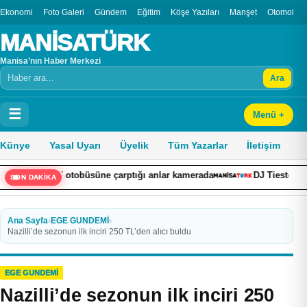
Ekonomi
Foto Galeri
Gündem
Eğitim
Köşe Yazıları
Manşet
Otomobil
MANİSATÜRK
Manisa’nın Haber Merkezi
Ara
Arama
☰
Menü +
Künye
Yasal Uyarı
Üyelik
Tüm Yazarlar
İletişim
İETT otobüsüne çarptığı anlar kamerada
DJ Tiesto İstanbul’da 
SON DAKİKA
Ana Sayfa
›
EGE GUNDEMİ
›
Nazilli’de sezonun ilk inciri 250 TL’den alıcı buldu
EGE GUNDEMİ
Nazilli’de sezonun ilk inciri 250