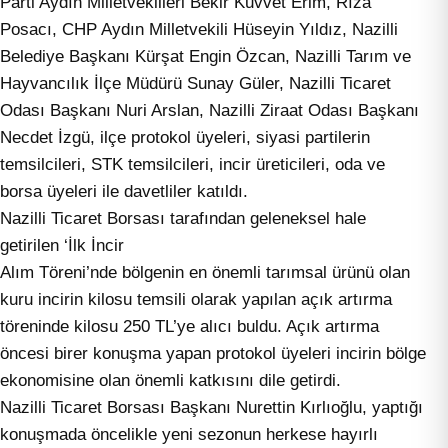
Parti Aydın Milletvekilleri Bekir Kuvvet Erim, Rıza
Posacı, CHP Aydın Milletvekili Hüseyin Yıldız, Nazilli
Belediye Başkanı Kürşat Engin Özcan, Nazilli Tarım ve
Hayvancılık İlçe Müdürü Sunay Güler, Nazilli Ticaret
Odası Başkanı Nuri Arslan, Nazilli Ziraat Odası Başkanı
Necdet İzgü, ilçe protokol üyeleri, siyasi partilerin
temsilcileri, STK temsilcileri, incir üreticileri, oda ve
borsa üyeleri ile davetliler katıldı.
Nazilli Ticaret Borsası tarafından geleneksel hale
getirilen ‘İlk İncir
Alım Töreni’nde bölgenin en önemli tarımsal ürünü olan
kuru incirin kilosu temsili olarak yapılan açık artırma
töreninde kilosu 250 TL’ye alıcı buldu. Açık artırma
öncesi birer konuşma yapan protokol üyeleri incirin bölge
ekonomisine olan önemli katkısını dile getirdi.
Nazilli Ticaret Borsası Başkanı Nurettin Kırlıoğlu, yaptığı
konuşmada öncelikle yeni sezonun herkese hayırlı