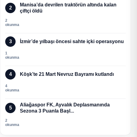
Manisa’da devrilen traktörün altında kalan
2
çiftçi öldü
2
okunma
3
İzmir’de yılbaşı öncesi sahte içki operasyonu
1
okunma
4
Köşk’te 21 Mart Nevruz Bayramı kutlandı
4
okunma
Aliağaspor FK, Ayvalık Deplasmanında
5
Sezona 3 Puanla Başl...
2
okunma