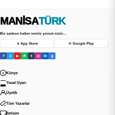
MANİSA
TÜRK
Biz sadece haber veririz yorum sizin...
App Store
Google Play
●
▶
f
x
▶
☘
t
◎
in
g
Künye
Yasal Uyarı
Üyelik
Tüm Yazarlar
İletişim