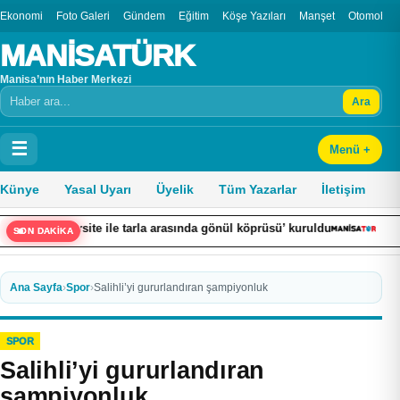
Ekonomi
Foto Galeri
Gündem
Eğitim
Köşe Yazıları
Manşet
Otomobil
MANİSATÜRK
Manisa’nın Haber Merkezi
Ara
Arama
☰
Menü +
Künye
Yasal Uyarı
Üyelik
Tüm Yazarlar
İletişim
versite ile tarla arasında gönül köprüsü’ kuruldu
18 yıl sonra g
SON DAKİKA
Ana Sayfa
›
Spor
›
Salihli’yi gururlandıran şampiyonluk
SPOR
Salihli’yi gururlandıran
şampiyonluk