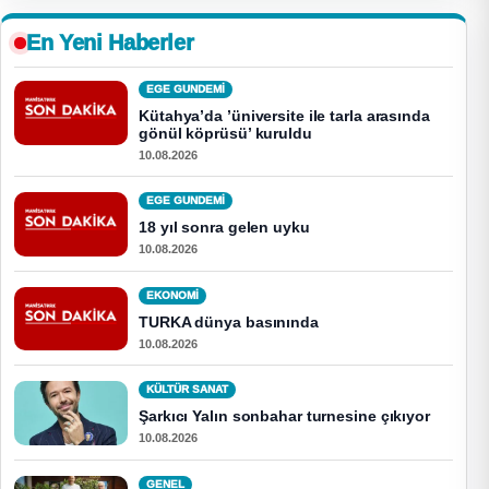
En Yeni Haberler
EGE GUNDEMİ
Kütahya’da ’üniversite ile tarla arasında
gönül köprüsü’ kuruldu
10.08.2026
EGE GUNDEMİ
18 yıl sonra gelen uyku
10.08.2026
EKONOMI
TURKA dünya basınında
10.08.2026
KÜLTÜR SANAT
Şarkıcı Yalın sonbahar turnesine çıkıyor
10.08.2026
GENEL