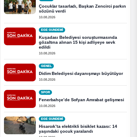
Çocuklar tasarladı, Başkan Zencirci parkın
sözünü verdi
10.08.2026
EGE GUNDEMİ
Kuşadası Belediyesi soruşturmasında
gözaltına alınan 15 kişi adliyeye sevk
edildi
10.08.2026
GENEL
Didim Belediyesi dayanışmayı büyütüyor
10.08.2026
SPOR
Fenerbahçe’de Sofyan Amrabat gelişmesi
10.08.2026
EGE GUNDEMİ
Hisarcık’ta elektrikli bisiklet kazası: 14
yaşındaki çocuk yaralandı