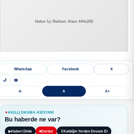
Haber İçi Reklam Alanı 444x200
WhatsApp
Facebook
X
🌙
📖
A-
A
A+
AKILLI OKUMA ASISTANI
Bu haberde ne var?
▶
Haberi Dinle
■
Durdur
↧
Kaldığın Yerden Devam Et