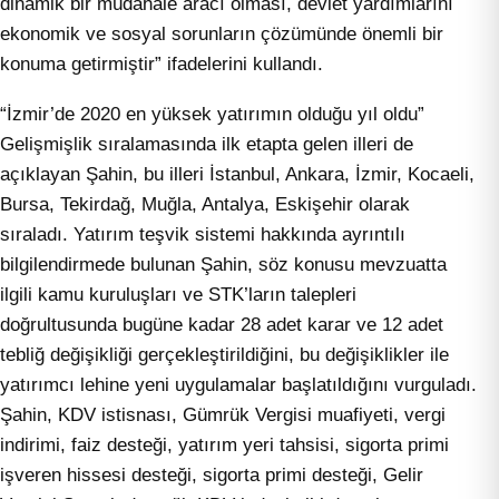
dinamik bir müdahale aracı olması, devlet yardımlarını
ekonomik ve sosyal sorunların çözümünde önemli bir
konuma getirmiştir” ifadelerini kullandı.
“İzmir’de 2020 en yüksek yatırımın olduğu yıl oldu”
Gelişmişlik sıralamasında ilk etapta gelen illeri de
açıklayan Şahin, bu illeri İstanbul, Ankara, İzmir, Kocaeli,
Bursa, Tekirdağ, Muğla, Antalya, Eskişehir olarak
sıraladı. Yatırım teşvik sistemi hakkında ayrıntılı
bilgilendirmede bulunan Şahin, söz konusu mevzuatta
ilgili kamu kuruluşları ve STK’ların talepleri
doğrultusunda bugüne kadar 28 adet karar ve 12 adet
tebliğ değişikliği gerçekleştirildiğini, bu değişiklikler ile
yatırımcı lehine yeni uygulamalar başlatıldığını vurguladı.
Şahin, KDV istisnası, Gümrük Vergisi muafiyeti, vergi
indirimi, faiz desteği, yatırım yeri tahsisi, sigorta primi
işveren hissesi desteği, sigorta primi desteği, Gelir