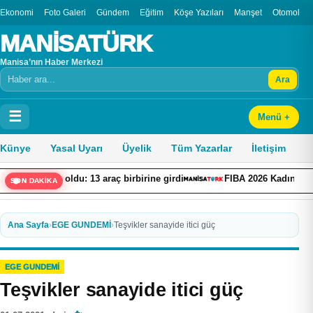
Ekonomi
Foto Galeri
Gündem
Eğitim
Köşe Yazıları
Manşet
Otomobil
MANİSATÜRK
Manisa’nın Haber Merkezi
Ara
Arama
☰
Menü +
Künye
Yasal Uyarı
Üyelik
Tüm Yazarlar
İletişim
 oldu: 13 araç birbirine girdi
FIBA 2026 Kadınlar Basketbol Dün
SON DAKİKA
Ana Sayfa
›
EGE GUNDEMİ
›
Teşvikler sanayide itici güç
EGE GUNDEMİ
Teşvikler sanayide itici güç