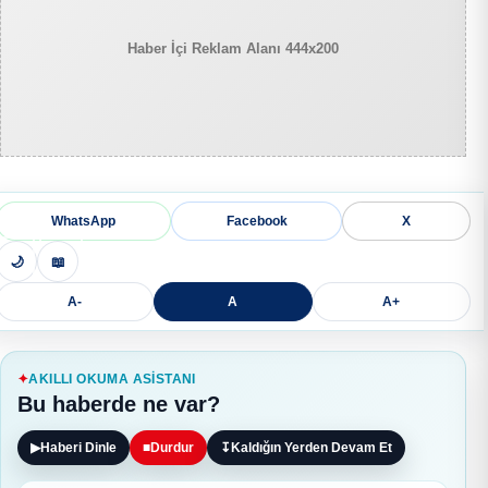
Haber İçi Reklam Alanı 444x200
WhatsApp
Facebook
X
🌙
📖
A-
A
A+
AKILLI OKUMA ASISTANI
Bu haberde ne var?
▶
Haberi Dinle
■
Durdur
↧
Kaldığın Yerden Devam Et