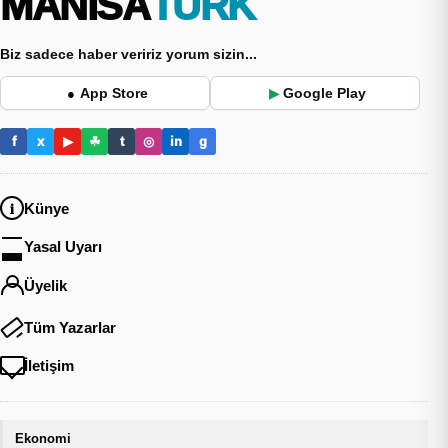
MANİSA
TÜRK
Biz sadece haber veririz yorum sizin...
App Store
Google Play
●
▶
f
x
▶
☘
t
◎
in
g
Künye
Yasal Uyarı
Üyelik
Tüm Yazarlar
İletişim
Ekonomi