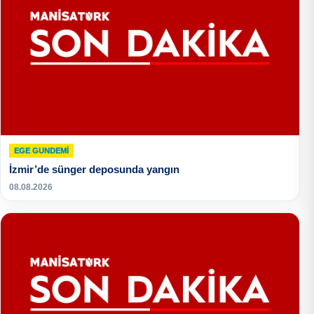
EGE GUNDEMİ
İzmir’de sünger deposunda yangın
08.08.2026