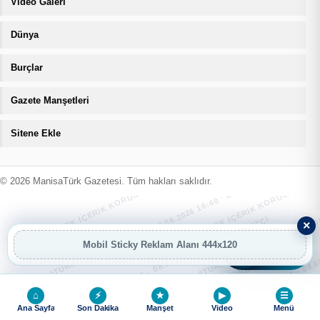
Video Galeri
Dünya
Burçlar
Gazete Manşetleri
Sitene Ekle
MANİSATÜRK İÇERİK KORUMA · 08.08.2026 16:40 · ZIYARETÇI
MANİSATÜRK İÇERİK KORUMA · 08.08
MANİSATÜRK İÇERİK KORUMA · 08.08.2026 16:40 · ZIYARETÇI
MANİSATÜRK İÇERİK KORUMA · 08.08
© 2026 ManisaTürk Gazetesi. Tüm hakları saklıdır.
MANİSATÜRK İÇERİK KORUMA · 08.08.2026 16:40 · ZIYARETÇI
MANİSATÜRK İÇERİK KORUMA · 08.08
×
Mobil Sticky Reklam Alanı 444x120
AI
AI Asistan
MANİSATÜRK İÇERİK KORUMA · 08.08.2026 16:40 · ZIYARETÇI
MANİSATÜRK İÇERİK KORUMA · 08.08
⌂
⚡
★
▶
☰
Ana Sayfa
Son Dakika
Manşet
Video
Menü