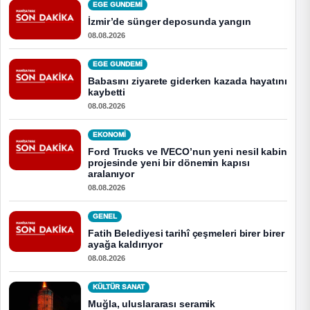
EGE GUNDEMİ
İzmir’de sünger deposunda yangın
08.08.2026
EGE GUNDEMİ
Babasını ziyarete giderken kazada hayatını
kaybetti
08.08.2026
EKONOMI
Ford Trucks ve IVECO’nun yeni nesil kabin
projesinde yeni bir dönemin kapısı
aralanıyor
08.08.2026
GENEL
Fatih Belediyesi tarihî çeşmeleri birer birer
ayağa kaldırıyor
08.08.2026
KÜLTÜR SANAT
Muğla, uluslararası seramik