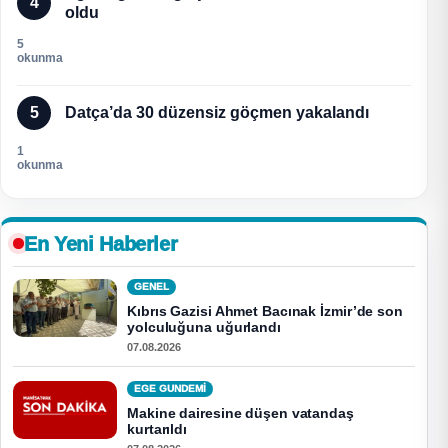
4
oldu
5
okunma
5
Datça’da 30 düzensiz göçmen yakalandı
1
okunma
En Yeni Haberler
GENEL
Kıbrıs Gazisi Ahmet Bacınak İzmir’de son
yolculuğuna uğurlandı
07.08.2026
EGE GUNDEMİ
Makine dairesine düşen vatandaş
kurtarıldı