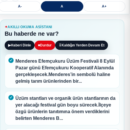
A-
A
A+
AKILLI OKUMA ASISTANI
Bu haberde ne var?
▶
Haberi Dinle
■
Durdur
↧
Kaldığın Yerden Devam Et
Menderes Efemçukuru Üzüm Festivali 8 Eylül
Pazar günü Efemçukuru Kooperatif Alanında
gerçekleşecek.Menderes’in sembolü haline
gelmiş tarım ürünlerinden bir...
Üzüm stantları ve organik ürün stantlarının da
yer alacağı festival gün boyu sürecek.İlçeye
özgü ürünlerin tanıtımına önem verdiklerini
belirten Menderes B...