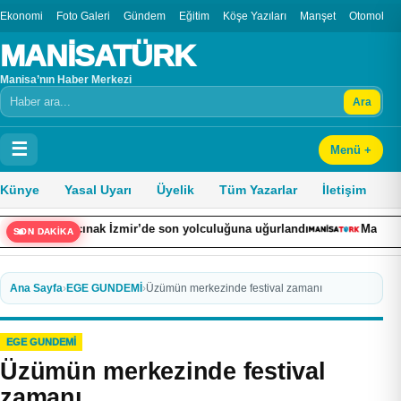
Ekonomi
Foto Galeri
Gündem
Eğitim
Köşe Yazıları
Manşet
Otomobil
MANİSATÜRK
Manisa’nın Haber Merkezi
Ara
Arama
☰
Menü +
Künye
Yasal Uyarı
Üyelik
Tüm Yazarlar
İletişim
 Bacınak İzmir’de son yolculuğuna uğurlandı
Makine dairesine d
SON DAKİKA
Ana Sayfa
›
EGE GUNDEMİ
›
Üzümün merkezinde festival zamanı
EGE GUNDEMİ
Üzümün merkezinde festival
zamanı