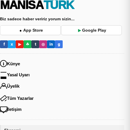
MANİSA
TÜRK
Biz sadece haber veririz yorum sizin...
App Store
Google Play
●
▶
f
x
▶
☘
t
◎
in
g
Künye
Yasal Uyarı
Üyelik
Tüm Yazarlar
İletişim