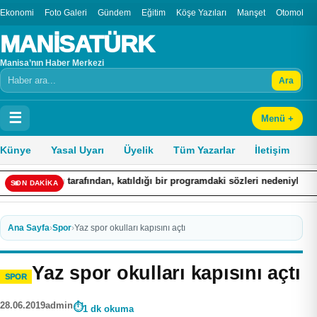
Ekonomi
Foto Galeri
Gündem
Eğitim
Köşe Yazıları
Manşet
Otomobil
MANİSATÜRK
Manisa’nın Haber Merkezi
Ara
Arama
☰
Menü +
Künye
Yasal Uyarı
Üyelik
Tüm Yazarlar
İletişim
ndan, katıldığı bir programdaki sözleri nedeniyle hakkında ’Cumhurbaşka
SON DAKİKA
Ana Sayfa
›
Spor
›
Yaz spor okulları kapısını açtı
Yaz spor okulları kapısını açtı
SPOR
28.06.2019
admin
1 dk okuma