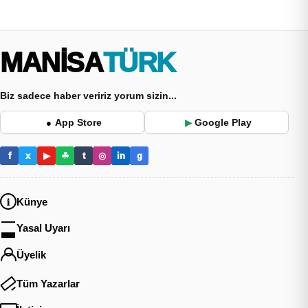
MANİSA
TÜRK
Biz sadece haber veririz yorum sizin...
App Store
Google Play
●
▶
f
x
▶
☘
t
◎
in
g
Künye
Yasal Uyarı
Üyelik
Tüm Yazarlar