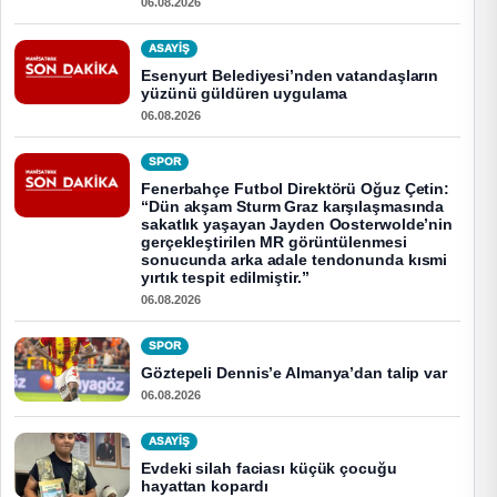
06.08.2026
ASAYİŞ
Esenyurt Belediyesi’nden vatandaşların
yüzünü güldüren uygulama
06.08.2026
SPOR
Fenerbahçe Futbol Direktörü Oğuz Çetin:
“Dün akşam Sturm Graz karşılaşmasında
sakatlık yaşayan Jayden Oosterwolde’nin
gerçekleştirilen MR görüntülenmesi
sonucunda arka adale tendonunda kısmi
yırtık tespit edilmiştir.”
06.08.2026
SPOR
Göztepeli Dennis’e Almanya’dan talip var
06.08.2026
ASAYİŞ
Evdeki silah faciası küçük çocuğu
hayattan kopardı