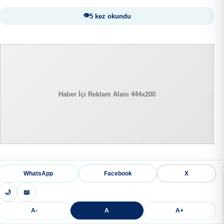
5 kez okundu
Haber İçi Reklam Alanı 444x200
WhatsApp
Facebook
X
🌙
📖
A-
A
A+