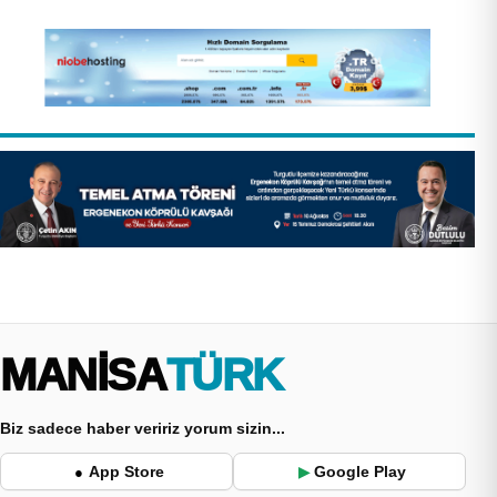
MANİSA
TÜRK
Biz sadece haber veririz yorum sizin...
App Store
Google Play
●
▶