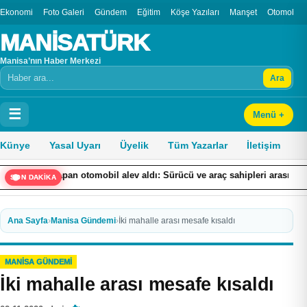
Ekonomi
Foto Galeri
Gündem
Eğitim
Köşe Yazıları
Manşet
Otomobil
MANİSATÜRK
Manisa’nın Haber Merkezi
Ara
Arama
☰
Menü +
Künye
Yasal Uyarı
Üyelik
Tüm Yazarlar
İletişim
n otomobil alev aldı: Sürücü ve araç sahipleri arasında tartışma çıktı
SON DAKİKA
Ana Sayfa
›
Manisa Gündemi
›
İki mahalle arası mesafe kısaldı
MANISA GÜNDEMI
İki mahalle arası mesafe kısaldı