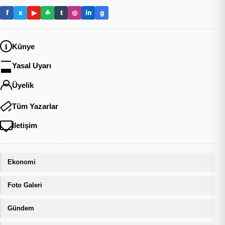
f
x
▶
☘
t
◎
in
g
Künye
Yasal Uyarı
Üyelik
Tüm Yazarlar
İletişim
Ekonomi
Foto Galeri
Gündem