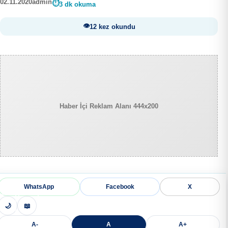
02.11.2020
admin
3 dk okuma
12 kez okundu
Haber İçi Reklam Alanı 444x200
WhatsApp
Facebook
X
🌙
📖
A-
A
A+