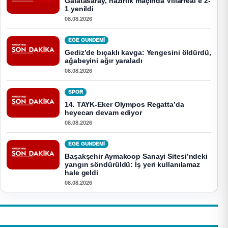
Galatasaray, hazırlık maçında Villarreal’e 2-
1 yenildi
08.08.2026
EGE GUNDEMİ
Gediz’de bıçaklı kavga: Yengesini öldürdü,
ağabeyini ağır yaraladı
08.08.2026
SPOR
14. TAYK-Eker Olympos Regatta’da
heyecan devam ediyor
08.08.2026
EGE GUNDEMİ
Başakşehir Aymakoop Sanayi Sitesi’ndeki
yangın söndürüldü: İş yeri kullanılamaz
hale geldi
08.08.2026