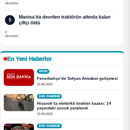
okunma
Manisa’da devrilen traktörün altında kalan
5
çiftçi öldü
2
okunma
En Yeni Haberler
SPOR
Fenerbahçe’de Sofyan Amrabat gelişmesi
10.08.2026
EGE GUNDEMİ
Hisarcık’ta elektrikli bisiklet kazası: 14
yaşındaki çocuk yaralandı
10.08.2026
EGE GUNDEMİ