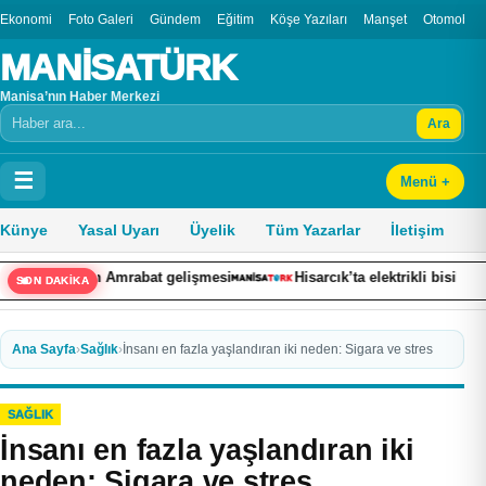
Ekonomi
Foto Galeri
Gündem
Eğitim
Köşe Yazıları
Manşet
Otomobil
MANİSATÜRK
Manisa’nın Haber Merkezi
Ara
Arama
☰
Menü +
Künye
Yasal Uyarı
Üyelik
Tüm Yazarlar
İletişim
n Amrabat gelişmesi
Hisarcık’ta elektrikli bisiklet kazası: 14 y
SON DAKİKA
Ana Sayfa
›
Sağlık
›
İnsanı en fazla yaşlandıran iki neden: Sigara ve stres
SAĞLIK
İnsanı en fazla yaşlandıran iki
neden: Sigara ve stres