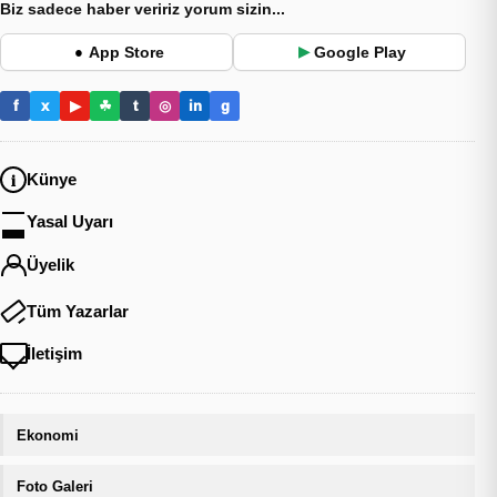
Biz sadece haber veririz yorum sizin...
App Store
Google Play
●
▶
f
x
▶
☘
t
◎
in
g
Künye
Yasal Uyarı
Üyelik
Tüm Yazarlar
İletişim
Ekonomi
Foto Galeri