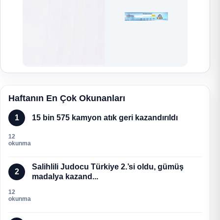
Haftanın En Çok Okunanları
1
15 bin 575 kamyon atık geri kazandırıldı
12
okunma
Salihlili Judocu Türkiye 2.’si oldu, gümüş
2
madalya kazand...
12
okunma