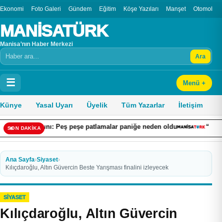
Ekonomi
Foto Galeri
Gündem
Eğitim
Köşe Yazıları
Manşet
Otomobil
MANİSATÜRK
Manisa’nın Haber Merkezi
Ara
Arama
☰
Menü +
Künye
Yasal Uyarı
Üyelik
Tüm Yazarlar
İletişim
ı: Peş peşe patlamalar paniğe neden oldu
“Ekonomiye Yön Veren
SON DAKİKA
Ana Sayfa
›
Siyaset
›
Kılıçdaroğlu, Altın Güvercin Beste Yarışması finalini izleyecek
SIYASET
Kılıçdaroğlu, Altın Güvercin