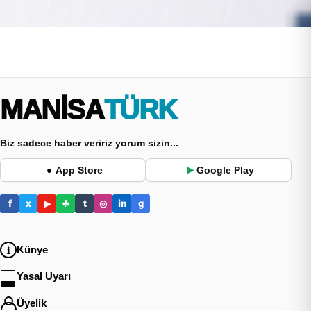
MANİSA
TÜRK
Biz sadece haber veririz yorum sizin...
App Store
Google Play
●
▶
f
x
▶
☘
t
◎
in
g
Künye
Yasal Uyarı
Üyelik