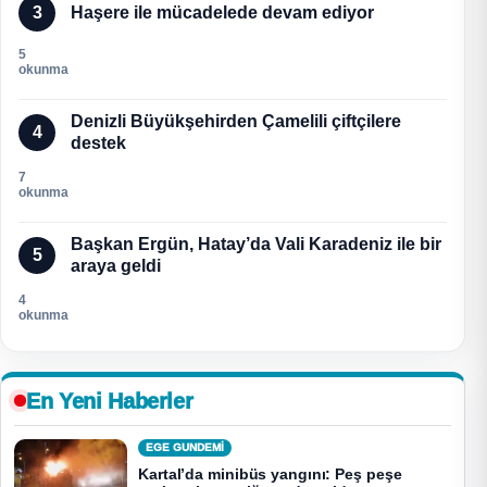
3
Haşere ile mücadelede devam ediyor
5
okunma
Denizli Büyükşehirden Çamelili çiftçilere
4
destek
7
okunma
Başkan Ergün, Hatay’da Vali Karadeniz ile bir
5
araya geldi
4
okunma
En Yeni Haberler
EGE GUNDEMİ
Kartal’da minibüs yangını: Peş peşe