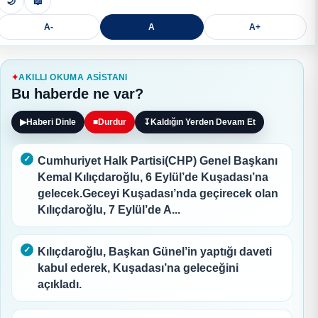
🌙
📖
A-
A
A+
AKILLI OKUMA ASISTANI
Bu haberde ne var?
▶
Haberi Dinle
■
Durdur
↧
Kaldığın Yerden Devam Et
Cumhuriyet Halk Partisi(CHP) Genel Başkanı
Kemal Kılıçdaroğlu, 6 Eylül’de Kuşadası’na
gelecek.Geceyi Kuşadası’nda geçirecek olan
Kılıçdaroğlu, 7 Eylül’de A...
Kılıçdaroğlu, Başkan Günel’in yaptığı daveti
kabul ederek, Kuşadası’na geleceğini
açıkladı.