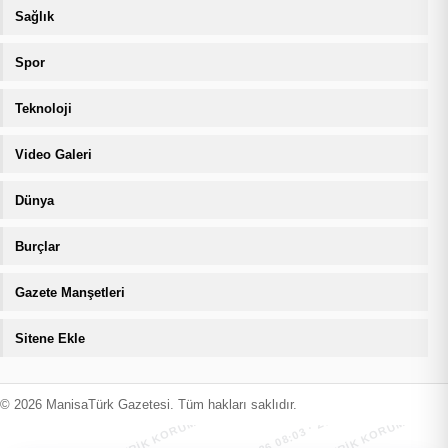
Sağlık
Spor
Teknoloji
Video Galeri
Dünya
Burçlar
Gazete Manşetleri
Sitene Ekle
MANİSATÜRK İÇERİK KORUMA · 07.08.2026 08:03 · ZIYARETÇI
MANİSATÜRK İÇERİK KORUMA · 07.08
© 2026 ManisaTürk Gazetesi. Tüm hakları saklıdır.