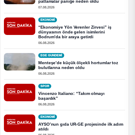
patlamalar paniğe neden oldu
07.08.2026
EKONOMI
“Ekonomiye Yön Verenler Zirvesi” iş
dünyasının önde gelen isimlerini
Bodrum’da bir araya getirdi
06.08.2026
EGE GUNDEMİ
Menteşe’de küçük ölçekli hortumlar toz
bulutlarına neden oldu
06.08.2026
SPOR
Vincenzo Italiano: “Takım olmayı
başardık”
06.08.2026
EKONOMI
AYSO’nun gıda UR-GE projesinde ilk adım
atıldı
06.08.2026